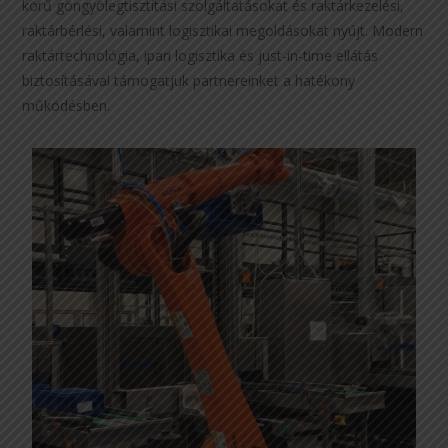
körű göngyölegtisztítási szolgáltatásokat és raktárkezelési,
raktárbérlési, valamint logisztikai megoldásokat nyújt. Modern
raktártechnológia, ipari logisztika és just-in-time ellátás
biztosításával támogatjuk partnereinket a hatékony
működésben.