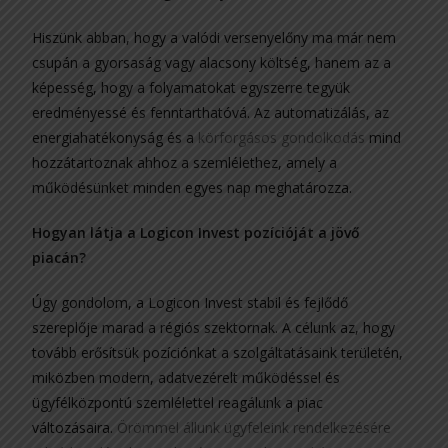
Hiszünk abban, hogy a valódi versenyelőny ma már nem
csupán a gyorsaság vagy alacsony költség, hanem az a
képesség, hogy a folyamatokat egyszerre tegyük
eredményessé és fenntarthatóvá. Az automatizálás, az
energiahatékonyság és a
körforgásos gondolkodás
mind
hozzátartoznak ahhoz a szemlélethez, amely a
működésünket minden egyes nap meghatározza.
Hogyan látja a Logicon Invest pozícióját a jövő
piacán?
Úgy gondolom, a Logicon Invest stabil és fejlődő
szereplője marad a régiós szektornak. A célunk az, hogy
tovább erősítsük pozíciónkat a szolgáltatásaink területén,
miközben modern, adatvezérelt működéssel és
ügyfélközpontú szemlélettel reagálunk a piac
változásaira.
Örömmel állunk ügyfeleink rendelkezésére