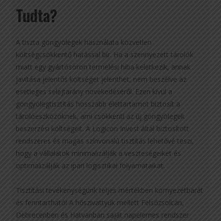
Tudta?
A tiszta göngyölegek használata közvetlen
költségcsökkentő hatással bír. Ha a szennyezett tárolók
miatt egy gyártósoron termelési hiba keletkezik, annak
javítása jelentős költséget jelenthet, nem beszélve az
esetleges selejtarány növekedéséről. Ezen kívül a
göngyölegtisztítás hosszabb élettartamot biztosít a
tárolóeszközöknek, ami csökkenti az új göngyölegek
beszerzési költségeit. A Logicon Invest által biztosított
rendszeres és magas színvonalú tisztítás lehetővé teszi,
hogy a vállalatok minimalizálják a veszteségeiket és
optimalizálják az ipari logisztikai folyamataikat.
Tisztítási tevékenységünk teljes mértékben környezetbarát
és fenntartható! A hőszivattyúk mellett Felsőzsolcán,
Debrecenben és Hatvanban saját napelemes rendszer