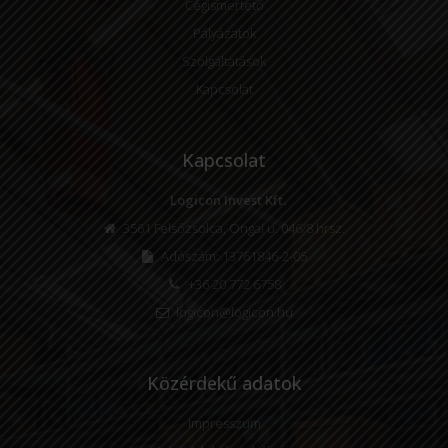
Cégismertető
Pályázatok
Szolgáltatások
Kapcsolat
Kapcsolat
Logicon Invest Kft.
3561 Felsőzsolca, Ongai u. 046/8 hrsz.
Adószám: 13761846-2-05
+36 20 772 6758
logicon@logicon.hu
Közérdekű adatok
Impresszum