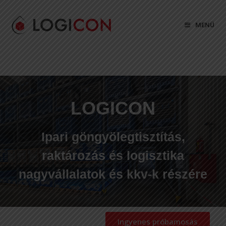
MENÜ
LOGICON
Ipari göngyölegtisztítás,
raktározás és logisztika
nagyvállalatok és kkv-k részére
Ingyenes próbamosás