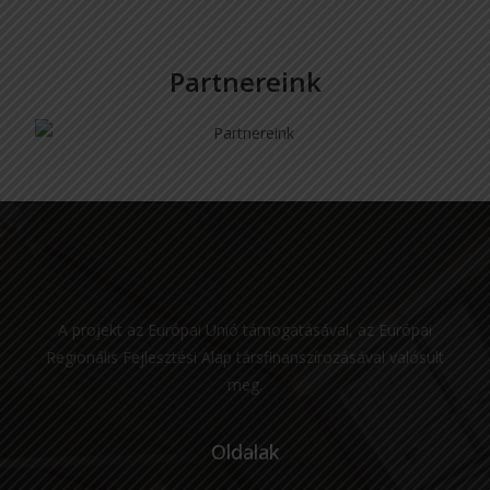
Partnereink
A projekt az Európai Unió támogatásával, az Európai
Regionális Fejlesztési Alap társfinanszírozásával valósult
meg.
Oldalak