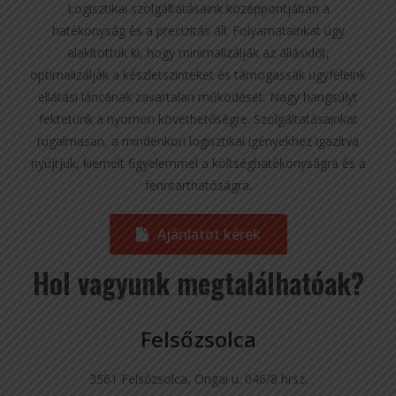
Logisztikai szolgáltatásaink középpontjában a
hatékonyság és a precizitás áll. Folyamatainkat úgy
alakítottuk ki, hogy minimalizálják az állásidőt,
optimalizálják a készletszinteket és támogassák ügyfeleink
ellátási láncának zavartalan működését. Nagy hangsúlyt
fektetünk a nyomon követhetőségre. Szolgáltatásainkat
rugalmasan, a mindenkori logisztikai igényekhez igazítva
nyújtjuk, kiemelt figyelemmel a költséghatékonyságra és a
fenntarthatóságra.
Ajánlatot kérek
Hol vagyunk megtalálhatóak?
Felsőzsolca
3561 Felsőzsolca, Ongai u. 046/8 hrsz.​