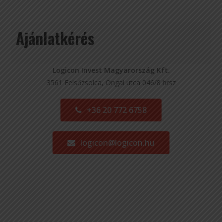
Ajánlatkérés
Logicon Invest Magyarország Kft.
3561 Felsőzsolca, Ongai utca 046/8 hrsz
+36 20 772 6758
logicon@logicon.hu