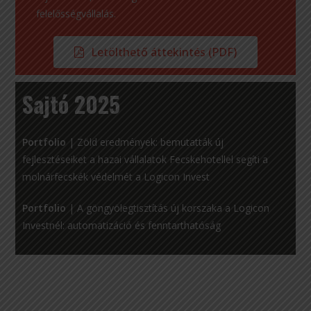
felelősségvállalás.
Letölthető áttekintés (PDF)
Sajtó 2025
Portfolio
|
Zöld eredmények: bemutatták új
fejlesztéseiket a hazai vállalatok Fecskehotellel segíti a
molnárfecskék védelmét a Logicon Invest
Portfolio
|
A göngyölegtisztítás új korszaka a Logicon
Investnél: automatizáció és fenntarthatóság