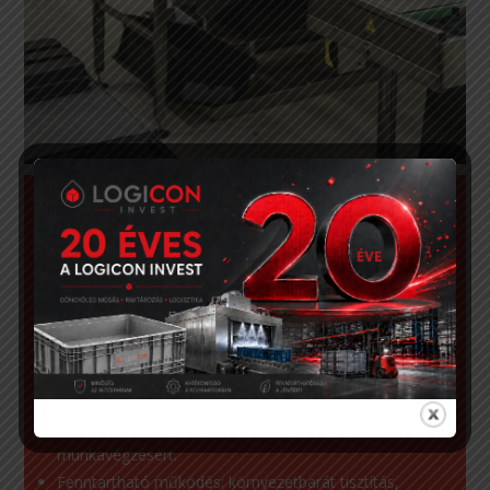
Miért érdemes minket
választani?
Teljes körű megoldások egy kézből: ipari
göngyölegtisztítás, raktározás, logisztikai
szolgáltatások.
Modern, automatizált technológia: robotizált
tisztítórendszerek a gyors, pontos és hatékony
munkavégzésért.
Fenntartható működés: környezetbarát tisztítás,