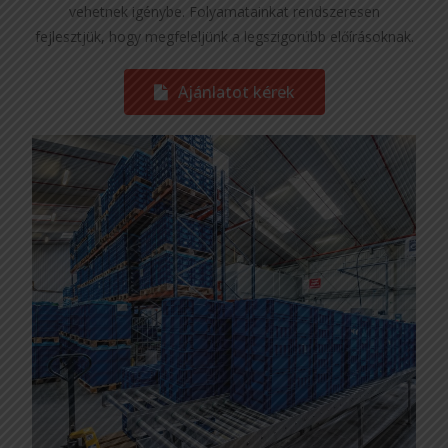
vehetnek igénybe. Folyamatainkat rendszeresen
fejlesztjük, hogy megfeleljünk a legszigorúbb előírásoknak.
Ajánlatot kérek