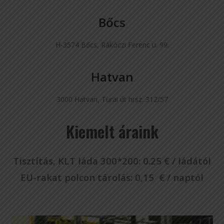
Bőcs
H-3574 Bőcs, Rákóczi Ferenc u. 99.
Hatvan
3000 Hatvan, Turai út hrsz. 312/57
Kiemelt áraink
Tisztítás, KLT láda 300*200: 0.25 € / ládától
EU-rakat polcon tárolás: 0,15 € / naptól