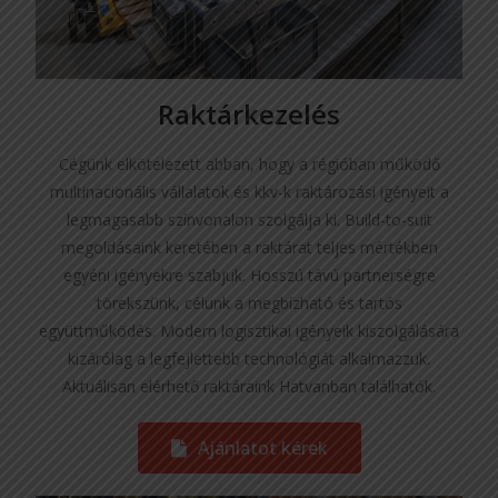
Raktárkezelés
Cégünk elkötelezett abban, hogy a régióban működő
multinacionális vállalatok és kkv-k raktározási igényeit a
legmagasabb színvonalon szolgálja ki. Build-to-suit
megoldásaink keretében a raktárat teljes mértékben
egyéni igényekre szabjuk. Hosszú távú partnerségre
törekszünk, célunk a megbízható és tartós
együttműködés. Modern logisztikai igényeik kiszolgálására
kizárólag a legfejlettebb technológiát alkalmazzuk.
Aktuálisan elérhető raktáraink Hatvanban találhatók.
Ajánlatot kérek