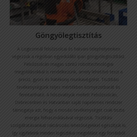
Göngyölegtisztítás
A Logiconnál felsőzsolcai és hatvani telephelyeinken
végezzük a régióban egyedülálló ipari göngyölegtisztítást.
Felsőzsolcán magas szintű robottechnológiai
megoldásokkal is rendelkezünk, amely lehetővé teszi a
precíz, gyors és hatékony munkavégzést. Tisztítási
tevékenységünk teljes mértékben környezetbarát és
fenntartható. A hőszivattyúk mellett Felsőzsolcán,
Debrecenben és Hatvanban saját napelemes rendszer
támogatja azt, hogy a mosási tevékenységet csak tiszta
energia felhasználásával végezzük. Tisztítási
szolgáltatásainkat raktározási lehetőségekkel egészítjük ki,
így ügyfeleink minden logisztikai megoldást egy forrásból