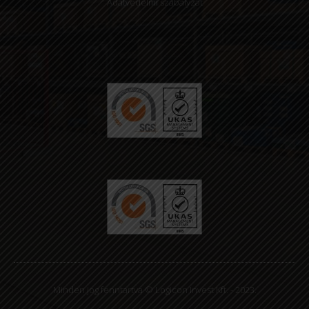
Adatvédelmi szabályzat
Minden jog fenntartva © Logicon Invest Kft. - 2023.