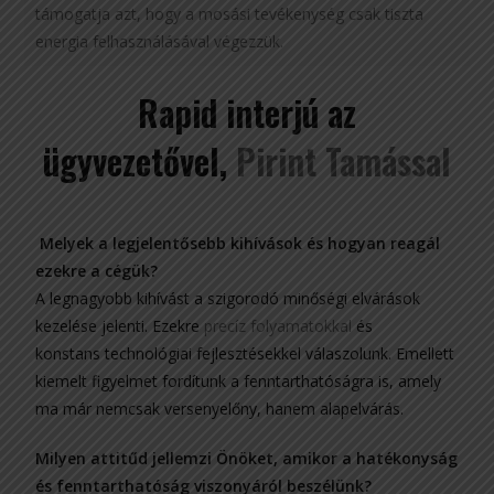
támogatja azt, hogy a mosási tevékenység csak tiszta
energia felhasználásával végezzük.
Rapid interjú az
ügyvezetővel,
Pirint Tamással
Melyek a legjelentősebb kihívások és hogyan reagál
ezekre a cégük?
A legnagyobb kihívást a szigorodó minőségi elvárások
kezelése jelenti. Ezekre
precíz folyamatokkal
és
konstans technológiai fejlesztésekkel válaszolunk. Emellett
kiemelt figyelmet fordítunk a fenntarthatóságra is, amely
ma már nemcsak versenyelőny, hanem alapelvárás.
Milyen attitűd jellemzi Önöket, amikor a hatékonyság
és fenntarthatóság viszonyáról beszélünk?