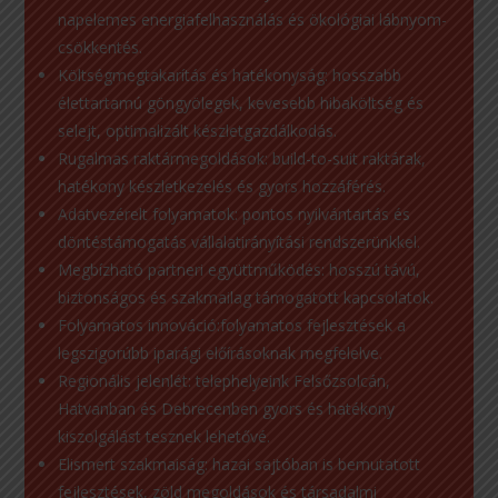
napelemes energiafelhasználás és ökológiai lábnyom-
csökkentés.
Költségmegtakarítás és hatékonyság: hosszabb
élettartamú göngyölegek, kevesebb hibaköltség és
selejt, optimalizált készletgazdálkodás.
Rugalmas raktármegoldások: build-to-suit raktárak,
hatékony készletkezelés és gyors hozzáférés.
Adatvezérelt folyamatok: pontos nyilvántartás és
döntéstámogatás vállalatirányítási rendszerünkkel.
Megbízható partneri együttműködés: hosszú távú,
biztonságos és szakmailag támogatott kapcsolatok.
Folyamatos innováció:folyamatos fejlesztések a
legszigorúbb iparági előírásoknak megfelelve.
Regionális jelenlét: telephelyeink Felsőzsolcán,
Hatvanban és Debrecenben gyors és hatékony
kiszolgálást tesznek lehetővé.
Elismert szakmaiság: hazai sajtóban is bemutatott
fejlesztések, zöld megoldások és társadalmi