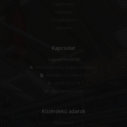
Cégismertető
Pályázatok
Szolgáltatások
Kapcsolat
Kapcsolat
Logicon Invest Kft.
3561 Felsőzsolca, Ongai u. 046/8 hrsz.
Adószám: 13761846-2-05
+36 20 772 6758
logicon@logicon.hu
Közérdekű adatok
Impresszum