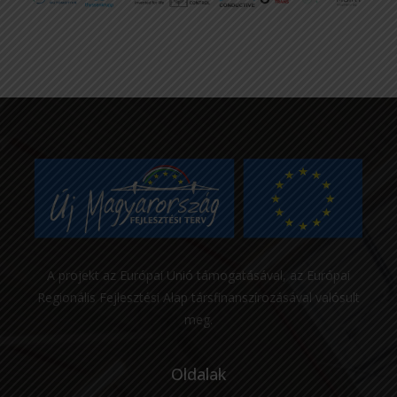
A projekt az Európai Unió támogatásával, az Európai
Regionális Fejlesztési Alap társfinanszírozásával valósult
meg.
Oldalak