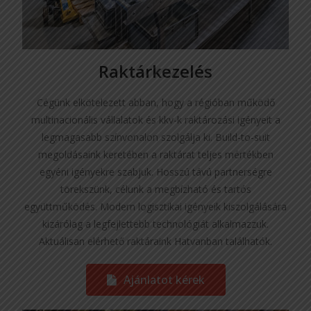
Raktárkezelés
Cégünk elkötelezett abban, hogy a régióban működő
multinacionális vállalatok és kkv-k raktározási igényeit a
legmagasabb színvonalon szolgálja ki. Build-to-suit
megoldásaink keretében a raktárat teljes mértékben
egyéni igényekre szabjuk. Hosszú távú partnerségre
törekszünk, célunk a megbízható és tartós
együttműködés. Modern logisztikai igényeik kiszolgálására
kizárólag a legfejlettebb technológiát alkalmazzuk.
Aktuálisan elérhető raktáraink Hatvanban találhatók.
Ajánlatot kérek