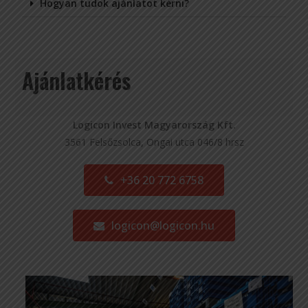
Hogyan tudok ajánlatot kérni?
Ajánlatkérés
Logicon Invest Magyarország Kft.
3561 Felsőzsolca, Ongai utca 046/8 hrsz
+36 20 772 6758
logicon@logicon.hu