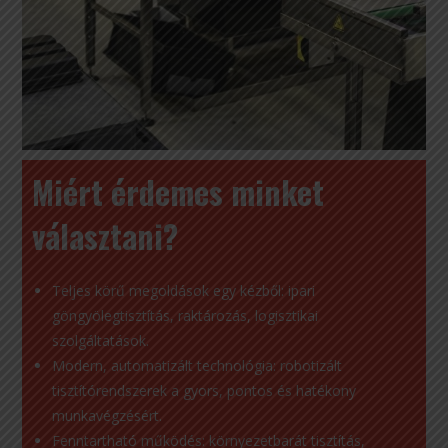
Miért érdemes minket
választani?
Teljes körű megoldások egy kézből: ipari
göngyölegtisztítás, raktározás, logisztikai
szolgáltatások.
Modern, automatizált technológia: robotizált
tisztítórendszerek a gyors, pontos és hatékony
munkavégzésért.
Fenntartható működés: környezetbarát tisztítás,