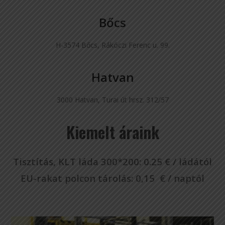
Bőcs
H-3574 Bőcs, Rákóczi Ferenc u. 99.
Hatvan
3000 Hatvan, Turai út hrsz. 312/57
Kiemelt áraink
Tisztítás, KLT láda 300*200: 0.25 € / ládától
EU-rakat polcon tárolás: 0,15 € / naptól