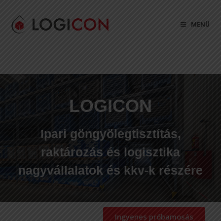
MENÜ
LOGICON
Ipari göngyölegtisztítás,
raktározás és logisztika
nagyvállalatok és kkv-k részére
Ingyenes próbamosás