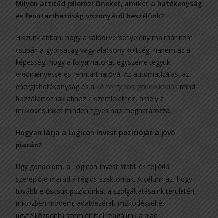
Milyen attitűd jellemzi Önöket, amikor a hatékonyság
és fenntarthatóság viszonyáról beszélünk?
Hiszünk abban, hogy a valódi versenyelőny ma már nem
csupán a gyorsaság vagy alacsony költség, hanem az a
képesség, hogy a folyamatokat egyszerre tegyük
eredményessé és fenntarthatóvá. Az automatizálás, az
energiahatékonyság és a
körforgásos gondolkodás
mind
hozzátartoznak ahhoz a szemlélethez, amely a
működésünket minden egyes nap meghatározza.
Hogyan látja a Logicon Invest pozícióját a jövő
piacán?
Úgy gondolom, a Logicon Invest stabil és fejlődő
szereplője marad a régiós szektornak. A célunk az, hogy
tovább erősítsük pozíciónkat a szolgáltatásaink területén,
miközben modern, adatvezérelt működéssel és
ügyfélközpontú szemlélettel reagálunk a piac