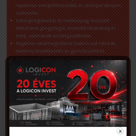
napelemes energiafelhasználás és ökológiai lábnyom-
csökkentés.
Költségmegtakarítás és hatékonyság: hosszabb
élettartamú göngyölegek, kevesebb hibaköltség és
selejt, optimalizált készletgazdálkodás.
Rugalmas raktármegoldások: build-to-suit raktárak,
hatékony készletkezelés és gyors hozzáférés.
Adatvezérelt folyamatok: pontos nyilvántartás és
döntéstámogatás vállalatirányítási rendszerünkkel.
Megbízható partneri együttműködés: hosszú távú,
biztonságos és szakmailag támogatott kapcsolatok.
Folyamatos innováció:folyamatos fejlesztések a
legszigorúbb iparági előírásoknak megfelelve.
Regionális jelenlét: telephelyeink Felsőzsolcán,
Hatvanban és Debrecenben gyors és hatékony
kiszolgálást tesznek lehetővé.
Elismert szakmaiság: hazai sajtóban is bemutatott
fejlesztések, zöld megoldások és társadalmi