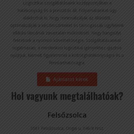
Logisztikai szolgáltatásaink középpontjában a
hatékonyság és a precizitás áll. Folyamatainkat úgy
alakítottuk ki, hogy minimalizálják az állásidőt,
optimalizálják a készletszinteket és támogassák ügyfeleink
ellátási láncának zavartalan működését. Nagy hangsúlyt
fektetünk a nyomon követhetőségre. Szolgáltatásainkat
rugalmasan, a mindenkori logisztikai igényekhez igazítva
nyújtjuk, kiemelt figyelemmel a költséghatékonyságra és a
fenntarthatóságra.
Ajánlatot kérek
Hol vagyunk megtalálhatóak?
Felsőzsolca
3561 Felsőzsolca, Ongai u. 046/8 hrsz.​