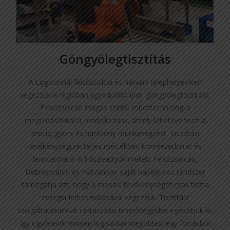
Göngyölegtisztítás
A Logiconnál felsőzsolcai és hatvani telephelyeinken
végezzük a régióban egyedülálló ipari göngyölegtisztítást.
Felsőzsolcán magas szintű robottechnológiai
megoldásokkal is rendelkezünk, amely lehetővé teszi a
precíz, gyors és hatékony munkavégzést. Tisztítási
tevékenységünk teljes mértékben környezetbarát és
fenntartható. A hőszivattyúk mellett Felsőzsolcán,
Debrecenben és Hatvanban saját napelemes rendszer
támogatja azt, hogy a mosási tevékenységet csak tiszta
energia felhasználásával végezzük. Tisztítási
szolgáltatásainkat raktározási lehetőségekkel egészítjük ki,
így ügyfeleink minden logisztikai megoldást egy forrásból