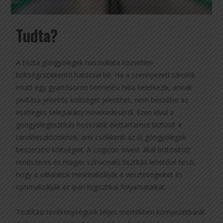
Tudta?
A tiszta göngyölegek használata közvetlen
költségcsökkentő hatással bír. Ha a szennyezett tárolók
miatt egy gyártósoron termelési hiba keletkezik, annak
javítása jelentős költséget jelenthet, nem beszélve az
esetleges selejtarány növekedéséről. Ezen kívül a
göngyölegtisztítás hosszabb élettartamot biztosít a
tárolóeszközöknek, ami csökkenti az új göngyölegek
beszerzési költségeit. A Logicon Invest által biztosított
rendszeres és magas színvonalú tisztítás lehetővé teszi,
hogy a vállalatok minimalizálják a veszteségeiket és
optimalizálják az ipari logisztikai folyamataikat.
Tisztítási tevékenységünk teljes mértékben környezetbarát