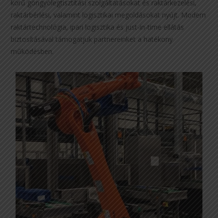
körű göngyölegtisztítási szolgáltatásokat és raktárkezelési,
raktárbérlési, valamint logisztikai megoldásokat nyújt. Modern
raktártechnológia, ipari logisztika és just-in-time ellátás
biztosításával támogatjuk partnereinket a hatékony
működésben.