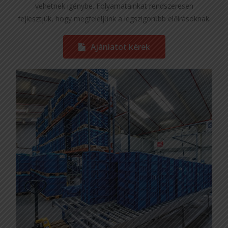
vehetnek igénybe. Folyamatainkat rendszeresen
fejlesztjük, hogy megfeleljünk a legszigorúbb előírásoknak.
Ajánlatot kérek