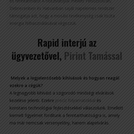
és fenntartható! A hőszivattyúk mellett Felsőzsolcán,
Debrecenben és Hatvanban saját napelemes rendszer
támogatja azt, hogy a mosási tevékenység csak tiszta
energia felhasználásával végezzük.
Rapid interjú az
ügyvezetővel,
Pirint Tamással
Melyek a legjelentősebb kihívások és hogyan reagál
ezekre a cégük?
A legnagyobb kihívást a szigorodó minőségi elvárások
kezelése jelenti. Ezekre
precíz folyamatokkal
és
konstans technológiai fejlesztésekkel válaszolunk. Emellett
kiemelt figyelmet fordítunk a fenntarthatóságra is, amely
ma már nemcsak versenyelőny, hanem alapelvárás.