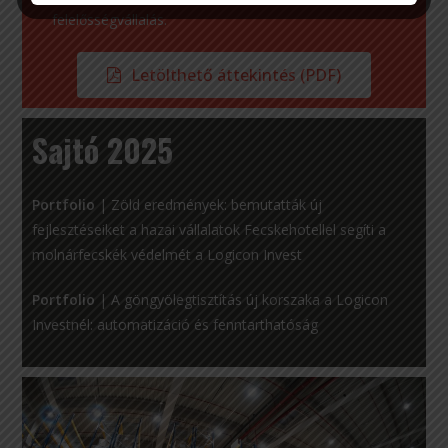
felelősségvállalás.
Letölthető áttekintés (PDF)
Sajtó 2025
Portfolio
|
Zöld eredmények: bemutatták új
fejlesztéseiket a hazai vállalatok Fecskehotellel segíti a
molnárfecskék védelmét a Logicon Invest
Portfolio
|
A göngyölegtisztítás új korszaka a Logicon
Investnél: automatizáció és fenntarthatóság