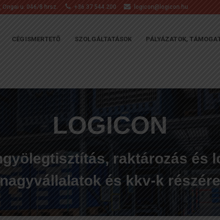
 Ongai u. 046/8 hrsz.
+36 37 544 200
logicon@logicon.hu
CÉGISMERTETŐ
SZOLGÁLTATÁSOK
PÁLYÁZATOK, TÁMOGA
LOGICON
ngyölegtisztítás, raktározás és l
nagyvállalatok és kkv-k részér