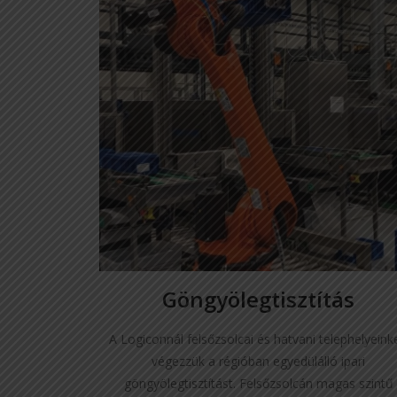
Göngyölegtisztítás
A Logiconnál felsőzsolcai és hatvani telephelyeink
végezzük a régióban egyedülálló ipari
göngyölegtisztítást. Felsőzsolcán magas szintű