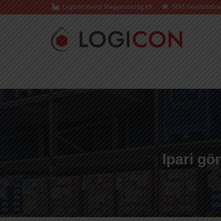
Logicon Invest Magyarország Kft.
3561 Felsőzsolca,
Ipari gö