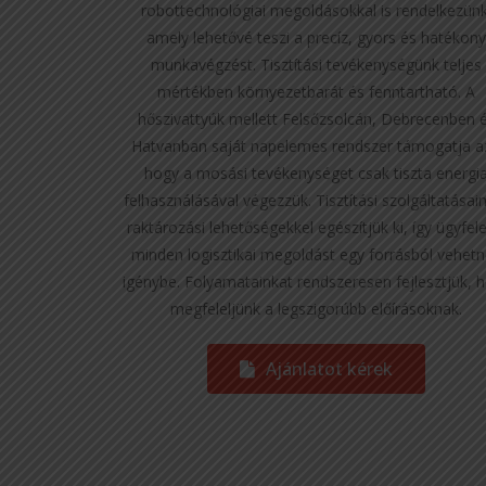
robottechnológiai megoldásokkal is rendelkezünk
amely lehetővé teszi a precíz, gyors és hatékon
munkavégzést. Tisztítási tevékenységünk teljes
mértékben környezetbarát és fenntartható. A
hőszivattyúk mellett Felsőzsolcán, Debrecenben 
Hatvanban saját napelemes rendszer támogatja a
hogy a mosási tevékenységet csak tiszta energi
felhasználásával végezzük. Tisztítási szolgáltatásai
raktározási lehetőségekkel egészítjük ki, így ügyfel
minden logisztikai megoldást egy forrásból vehet
igénybe. Folyamatainkat rendszeresen fejlesztjük, 
megfeleljünk a legszigorúbb előírásoknak.
Ajánlatot kérek