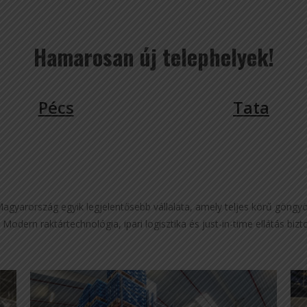
Hamarosan új telephelyek!
Pécs
Tata
gyarország egyik legjelentősebb vállalata, amely teljes körű göngyöle
. Modern raktártechnológia, ipari logisztika és just-in-time ellátás bi