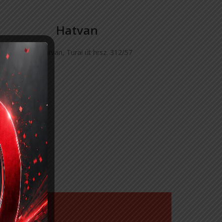
Hatvan
3000 Hatvan, Turai út hrsz. 312/57