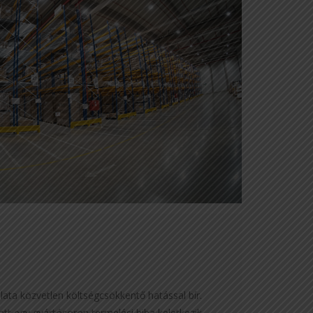
ata közvetlen költségcsökkentő hatással bír.
tt egy gyártósoron termelési hiba keletkezik,