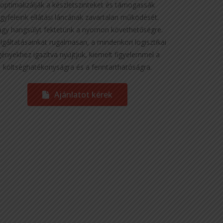
optimalizálják a készletszinteket és támogassák
gyfeleink ellátási láncának zavartalan működését.
gy hangsúlyt fektetünk a nyomon követhetőségre.
lgáltatásainkat rugalmasan, a mindenkori logisztikai
gényekhez igazítva nyújtjuk, kiemelt figyelemmel a
költséghatékonyságra és a fenntarthatóságra.
Ajánlatot kérek