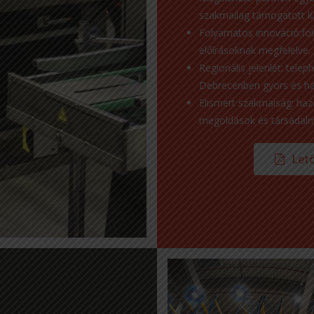
szakmailag támogatott k
Folyamatos innováció:fol
előírásoknak megfelelve.
Regionális jelenlét: tele
Debrecenben gyors és hat
Elismert szakmaiság: haza
megoldások és társadalmi
Letö