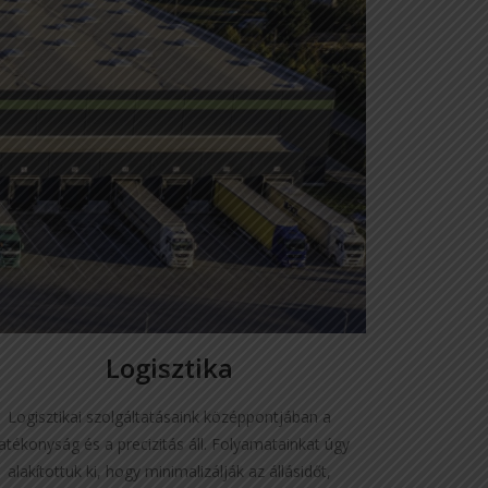
Logisztika
Logisztikai szolgáltatásaink középpontjában a
atékonyság és a precizitás áll. Folyamatainkat úgy
alakítottuk ki, hogy minimalizálják az állásidőt,