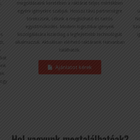
,
megoldásaink keretében a raktárat teljes mértékben
y
ü
egyéni igényekre szabjuk. Hosszú távú partnerségre
Na
törekszünk, célunk a megbízható és tartós
Szo
együttműködés. Modern logisztikai igényeik
és
i
kiszolgálására kizárólag a legfejlettebb technológiát
zt,
alkalmazzuk. Aktuálisan elérhető raktáraink Hatvanban
a
találhatók.
nkat
eink
Ajánlatot kérek
nek
hogy
Hol vagyunk megtalálhatóak?