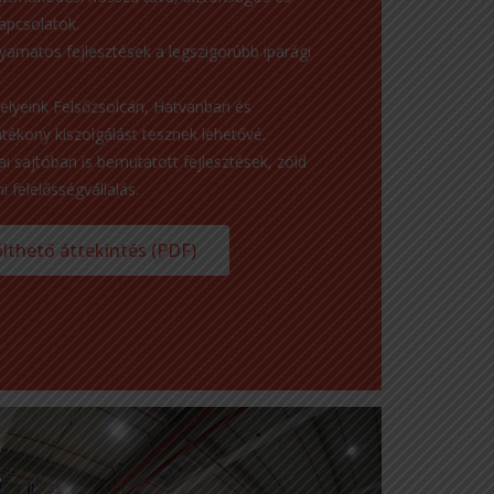
apcsolatok.
yamatos fejlesztések a legszigorúbb iparági
phelyeink Felsőzsolcán, Hatvanban és
ékony kiszolgálást tesznek lehetővé.
i sajtóban is bemutatott fejlesztések, zöld
 felelősségvállalás.
lthető áttekintés (PDF)