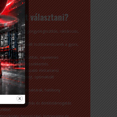
 minket választani?
y kézből: ipari göngyölegtisztítás, raktározás,
nológia: robotizált tisztítórendszerek a gyors,
kavégzésért.
rnyezetbarát tisztítás, napelemes
kológiai lábnyom-csökkentés.
hatékonyság: hosszabb élettartamú
aköltség és selejt, optimalizált
k: build-to-suit raktárak, hatékony
hozzáférés.
 pontos nyilvántartás és döntéstámogatás
ünkkel.
üttműködés: hosszú távú, biztonságos és