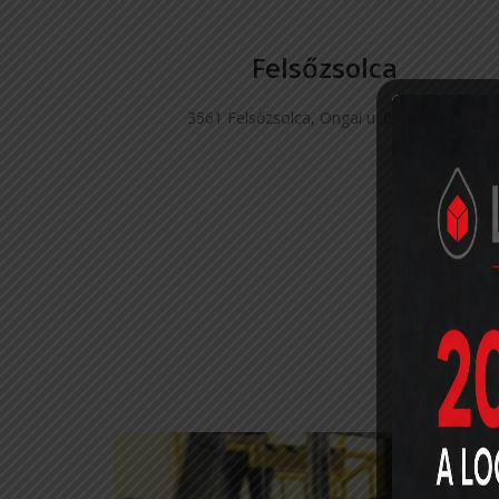
Felsőzsolca
3561 Felsőzsolca, Ongai u. 046/8 hrsz.​