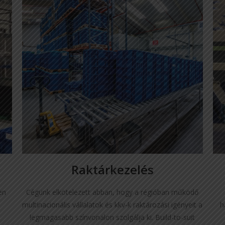
Raktárkezelés
en
Cégünk elkötelezett abban, hogy a régióban működő
h
multinacionális vállalatok és kkv-k raktározási igényeit a
legmagasabb színvonalon szolgálja ki. Build-to-suit