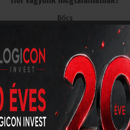
Bőcs
H-3574 Bőcs, Rákóczi Ferenc u. 99.
Kiemelt áraink
Tisztítás, KLT láda 300*200: 0.25 € / ládától
EU-rakat polcon tárolás: 0,15 € / naptól