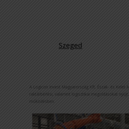
Szeged
A Logicon Invest Magyarország Kft. Észak- és Kelet-Ma
raktárbérlési, valamint logisztikai megoldásokat nyújt
működésben.