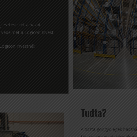
lesztéseiket a hazai
ék védelmét a Logicon Invest
Logicon Investnél:
Tudta?
A tiszta göngyölegek használ
Ha a szennyezett tárolók mia