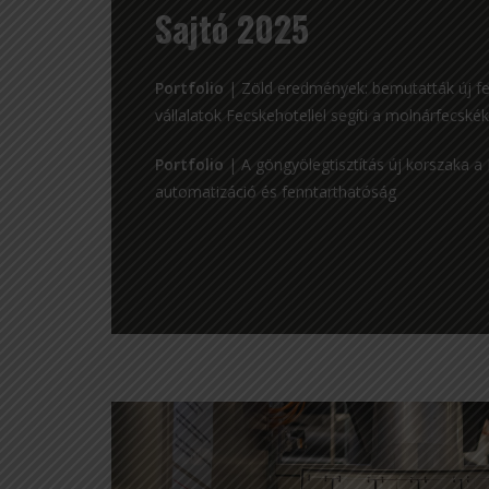
Sajtó 2025
Portfolio
|
Zöld eredmények: bemutatták új fej
vállalatok Fecskehotellel segíti a molnárfecsk
Portfolio
|
A göngyölegtisztítás új korszaka a 
automatizáció és fenntarthatóság