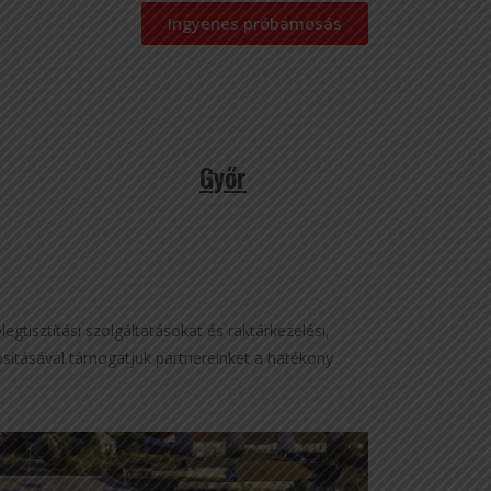
Ingyenes próbamosás
Győr
gtisztítási szolgáltatásokat és raktárkezelési,
ztosításával támogatjuk partnereinket a hatékony