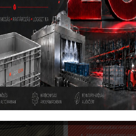
Miért érdemes
Teljes körű megoldások eg
logisztikai szolgáltatások.
Modern, automatizált tech
pontos és hatékony mun
Fenntartható működés: kö
energiafelhasználás és ö
Költségmegtakarítás és 
göngyölegek, kevesebb hib
készletgazdálkodás.
Rugalmas raktármegoldáso
készletkezelés és gyors 
Adatvezérelt folyamatok:
vállalatirányítási rendszer
Megbízható partneri egy