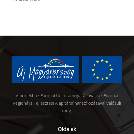
A projekt az Európai Unió támogatásával, az Európai
Regionális Fejlesztési Alap társfinanszírozásával valósult
meg.
Oldalak