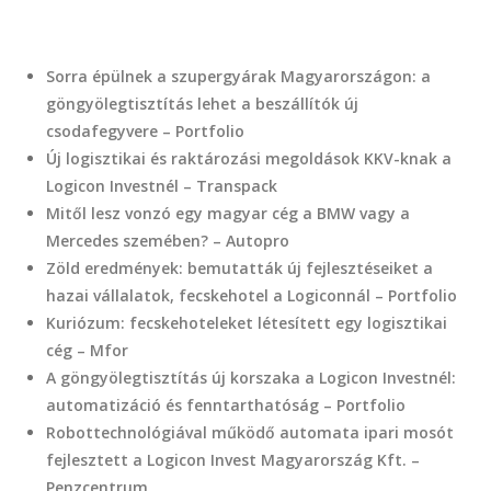
Sorra épülnek a szupergyárak Magyarországon: a
göngyölegtisztítás lehet a beszállítók új
csodafegyvere – Portfolio
Új logisztikai és raktározási megoldások KKV-knak a
Logicon Investnél – Transpack
Mitől lesz vonzó egy magyar cég a BMW vagy a
Mercedes szemében? – Autopro
Zöld eredmények: bemutatták új fejlesztéseiket a
hazai vállalatok, fecskehotel a Logiconnál – Portfolio
Kuriózum: fecskehoteleket létesített egy logisztikai
cég – Mfor
A göngyölegtisztítás új korszaka a Logicon Investnél:
automatizáció és fenntarthatóság – Portfolio
Robottechnológiával működő automata ipari mosót
fejlesztett a Logicon Invest Magyarország Kft. –
Penzcentrum