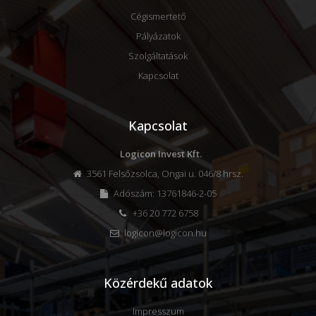
Cégismertető
Pályázatok
Szolgáltatások
Kapcsolat
Kapcsolat
Logicon Invest Kft.
3561 Felsőzsolca, Ongai u. 046/8 hrsz.
Adószám: 13761846-2-05
+36 20 772 6758
logicon@logicon.hu
Közérdekű adatok
Impresszum