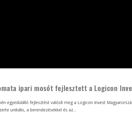
ata ipari mosót fejlesztett a Logicon Inve
én egyedülálló fejlesztést valósít meg a Logicon Invest Magyarorszá
erte unikális, a berendezésekkel és az…