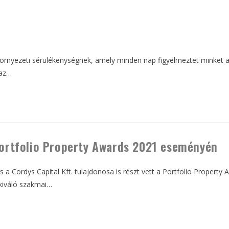
környezeti sérülékenységnek, amely minden nap figyelmeztet minket a
 az…
 Portfolio Property Awards 2021 eseményén
 és a Cordys Capital Kft. tulajdonosa is részt vett a Portfolio Prope
 kiváló szakmai…