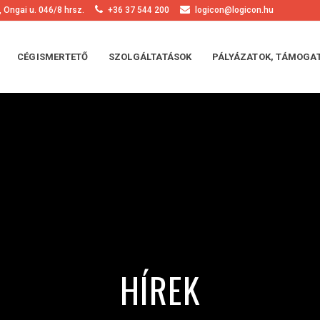
 Ongai u. 046/8 hrsz.
+36 37 544 200
logicon@logicon.hu
CÉGISMERTETŐ
SZOLGÁLTATÁSOK
PÁLYÁZATOK, TÁMOGA
HÍREK