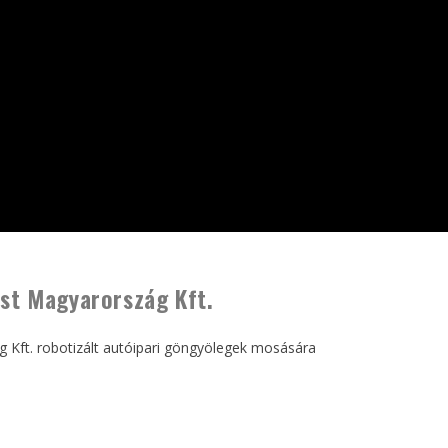
st Magyarország Kft.
g Kft. robotizált autóipari göngyölegek mosására