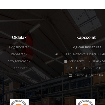
Oldalak
Kapcsolat
Cégismertető
Logicon Invest Kft.
Pályázatok
3561 Felsőzsolca, Ongai u. 046
Szolgáltatások
Adószám: 13761846-2-
Kapcsolat
+36 20 772 6758
logicon@logicon.hu