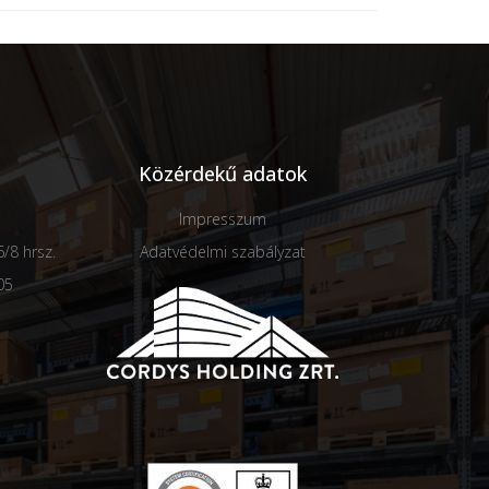
Közérdekű adatok
Impresszum
/8 hrsz.
Adatvédelmi szabályzat
05