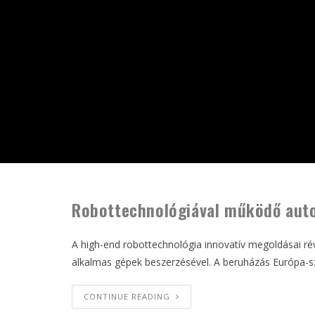
Robottechnológiával működő autom
A high-end robottechnológia innovatív megoldásai rév
alkalmas gépek beszerzésével. A beruházás Európa-sz
CONTINUE READING