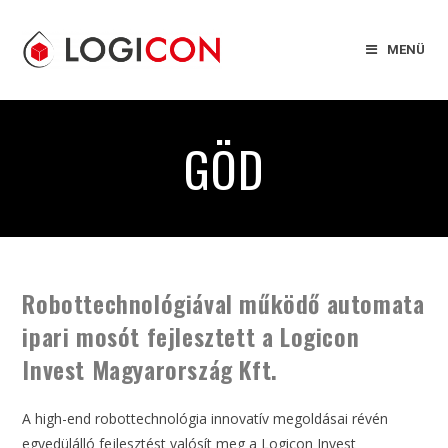
MENÜ
GÖD
Robottechnológiával működő automata
ipari mosót fejlesztett a Logicon
Invest Magyarország Kft.
A high-end robottechnológia innovatív megoldásai révén
egyedülálló fejlesztést valósít meg a Logicon Invest