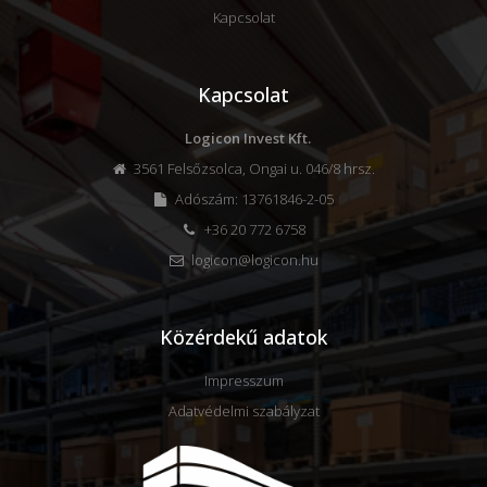
Kapcsolat
Kapcsolat
Logicon Invest Kft.
3561 Felsőzsolca, Ongai u. 046/8 hrsz.
Adószám: 13761846-2-05
+36 20 772 6758
logicon@logicon.hu
Közérdekű adatok
Impresszum
Adatvédelmi szabályzat