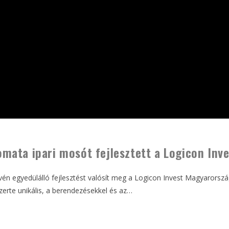
ata ipari mosót fejlesztett a Logicon Inve
én egyedülálló fejlesztést valósít meg a Logicon Invest Magyarorszá
erte unikális, a berendezésekkel és az…