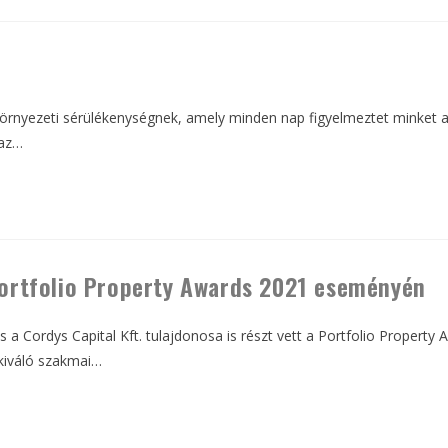
környezeti sérülékenységnek, amely minden nap figyelmeztet minket a
 az…
 Portfolio Property Awards 2021 eseményén
 és a Cordys Capital Kft. tulajdonosa is részt vett a Portfolio Prope
 kiváló szakmai…