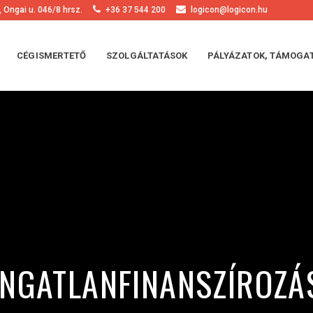
 Ongai u. 046/8 hrsz.
+36 37 544 200
logicon@logicon.hu
CÉGISMERTETŐ
SZOLGÁLTATÁSOK
PÁLYÁZATOK, TÁMOGA
INGATLANFINANSZÍROZÁ