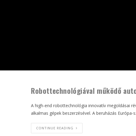
Robottechnológiával működő autom
A high-end robottechnológia innovatív megoldásai rév
alkalmas gépek beszerzésével. A beruházás Európa-sz
CONTINUE READING