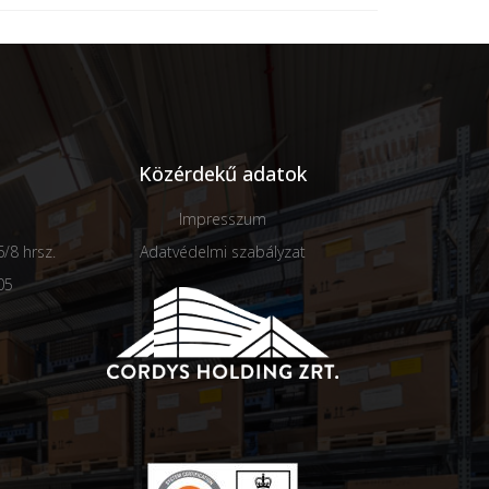
Közérdekű adatok
Impresszum
/8 hrsz.
Adatvédelmi szabályzat
05