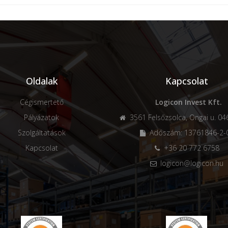
Oldalak
Kapcsolat
Cégismertető
Logicon Invest Kft.
Pályázatok
3561 Felsőzsolca, Ongai u. 046
Szolgáltatások
Adószám: 13761846-2-
Kapcsolat
+36 20 772 6758
logicon@logicon.hu