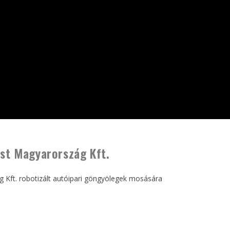
st Magyarország Kft.
g Kft. robotizált autóipari göngyölegek mosására