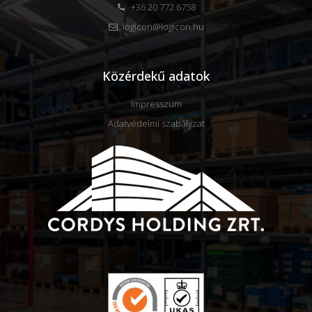
+36 20 772 6758
logicon@logicon.hu
Közérdekű adatok
Impresszum
Adatvédelmi szabályzat