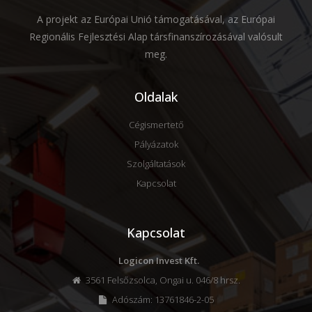
A projekt az Európai Unió támogatásával, az Európai
Regionális Fejlesztési Alap társfinanszírozásával valósult
meg.
Oldalak
Cégismertető
Pályázatok
Szolgáltatások
Kapcsolat
Kapcsolat
Logicon Invest Kft.
3561 Felsőzsolca, Ongai u. 046/8 hrsz.
Adószám: 13761846-2-05